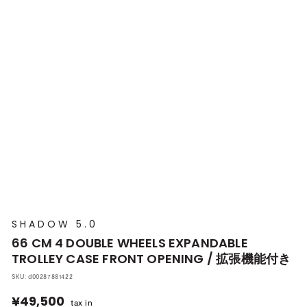
プ
本
店
SHADOW 5.0
66 CM 4 DOUBLE WHEELS EXPANDABLE
TROLLEY CASE FRONT OPENING / 拡張機能付き
SKU:
d00287881422
¥49,500
¥49,500
tax in