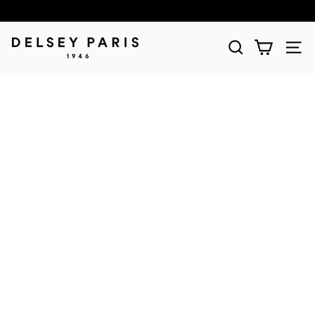
D
E
L
S
E
Y
(デ
ル
セ
ー)
公
式
シ
ョ
ッ