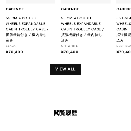
CADENCE
CADENCE
CADEN
55 CM 4 DOUBLE
55 CM 4 DOUBLE
55 CM 
WHEELS EXPANDABLE
WHEELS EXPANDABLE
WHEELS
CABIN TROLLEY CASE /
CABIN TROLLEY CASE /
CABIN 
拡張機能付き / 機内持ち
拡張機能付き / 機内持ち
拡張機能
込み
込み
込み
BLACK
OFF WHITE
DEEP BL
¥70,400
¥
¥70,400
¥
¥70,4
7
7
0
0
,
,
VIEW ALL
4
4
0
0
0
0
閲覧履歴