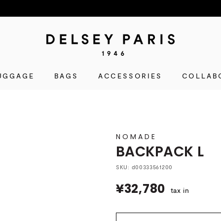
D
E
L
UGGAGE
BAGS
ACCESSORIES
S
COLLAB
E
Y
(デ
ル
NOMADE
セ
BACKPACK L
ー)
公
SKU:
d00333561200
式
¥32,780
¥32,780
tax in
シ
ョ
ッ