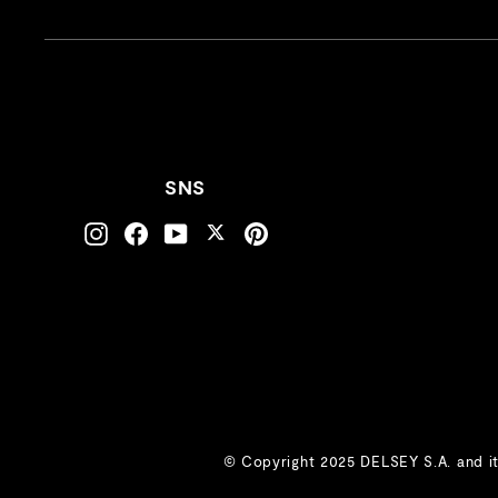
SNS
Twitter
Instagram
Facebook
YouTube
Pinterest
© Copyright 2025 DELSEY S.A. and i