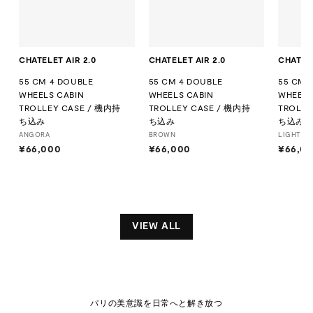
CHATELET AIR 2.0
CHATELET AIR 2.0
CHATELE
55 CM 4 DOUBLE
55 CM 4 DOUBLE
55 CM 
WHEELS CABIN
WHEELS CABIN
WHEELS
TROLLEY CASE / 機内持
TROLLEY CASE / 機内持
TROLLE
ち込み
ち込み
ち込み
ANGORA
BROWN
LIGHT PI
¥66,000
¥
¥66,000
¥
¥66,0
6
6
6
6
,
,
0
0
0
0
VIEW ALL
0
0
パリの美意識を日常へと解き放つ