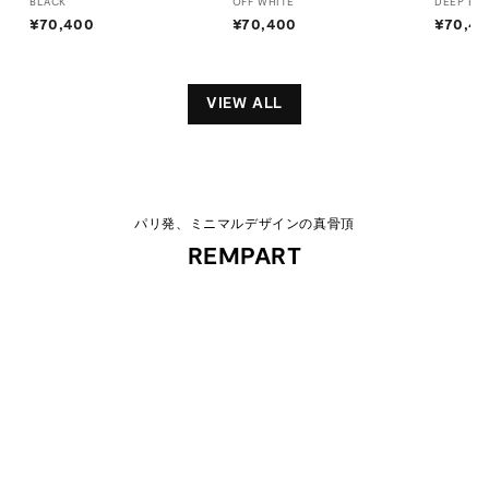
BLACK
OFF WHITE
DEEP BL
¥70,400
¥
¥70,400
¥
¥70,4
7
7
0
0
,
,
VIEW ALL
4
4
0
0
0
0
パリ発、ミニマルデザインの真骨頂
REMPART