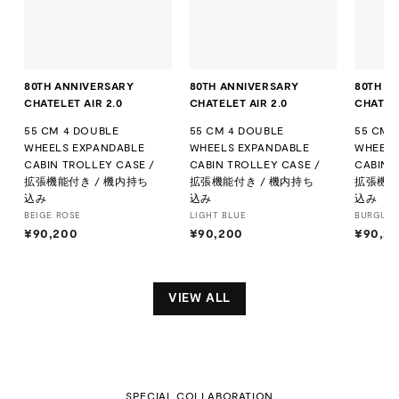
80TH ANNIVERSARY
80TH ANNIVERSARY
80TH A
CHATELET AIR 2.0
CHATELET AIR 2.0
CHATELE
55 CM 4 DOUBLE
55 CM 4 DOUBLE
55 CM 
WHEELS EXPANDABLE
WHEELS EXPANDABLE
WHEELS
CABIN TROLLEY CASE /
CABIN TROLLEY CASE /
CABIN 
拡張機能付き / 機内持ち
拡張機能付き / 機内持ち
拡張機能
込み
込み
込み
BEIGE ROSE
LIGHT BLUE
BURGUN
¥90,200
¥
¥90,200
¥
¥90,2
9
9
0
0
,
,
VIEW ALL
2
2
0
0
0
0
SPECIAL COLLABORATION