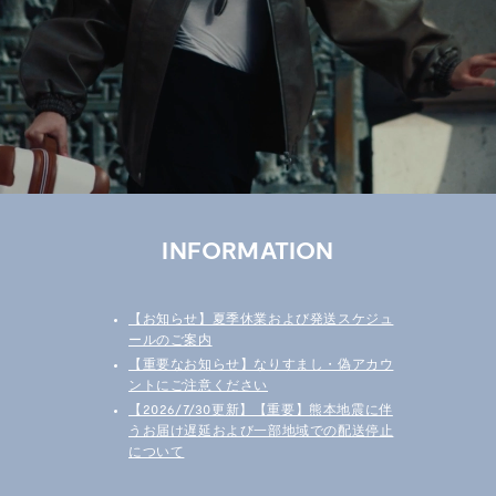
プ
本
店
INFORMATION
【お知らせ】夏季休業および発送スケジュ
ールのご案内
【重要なお知らせ】なりすまし・偽アカウ
ントにご注意ください
【2026/7/30更新】【重要】熊本地震に伴
うお届け遅延および一部地域での配送停止
について