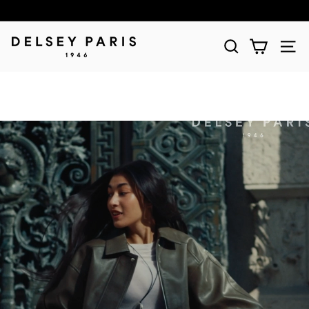
D
E
L
S
E
Y
(デ
ル
セ
ー)
公
式
シ
ョ
ッ