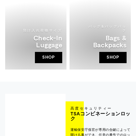
バッグ&バッグパッ
預け入れ荷物サイズ
ク
Check-In
Bags &
Luggage
Backpacks
SHOP
SHOP
高度セキュリティー
TSAコンビネーションロッ
ク
運輸保安庁係官が専用の合鍵によって
開ける事ができ、任意の番号でのロッ