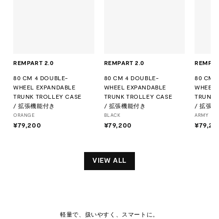
REMPART 2.0
REMPART 2.0
REMPAR
80 CM 4 DOUBLE-
80 CM 4 DOUBLE-
80 CM 
WHEEL EXPANDABLE
WHEEL EXPANDABLE
WHEEL 
TRUNK TROLLEY CASE
TRUNK TROLLEY CASE
TRUNK 
/ 拡張機能付き
/ 拡張機能付き
/ 拡張
ORANGE
BLACK
ARMY
¥79,200
¥
¥79,200
¥
¥79,20
7
7
9
9
,
,
VIEW ALL
2
2
0
0
0
0
軽量で、扱いやすく、スマートに。