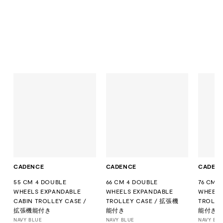
CADENCE
CADENCE
CADEN
55 CM 4 DOUBLE
66 CM 4 DOUBLE
76 CM 
WHEELS EXPANDABLE
WHEELS EXPANDABLE
WHEELS
CABIN TROLLEY CASE /
TROLLEY CASE / 拡張機
TROLLE
拡張機能付き
能付き
能付き
NAVY BLUE
NAVY BLUE
NAVY BL