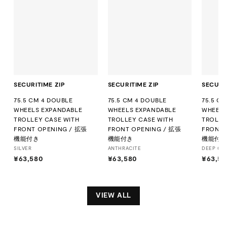
SECURITIME ZIP
SECURITIME ZIP
SECURI
75.5 CM 4 DOUBLE
75.5 CM 4 DOUBLE
75.5 C
WHEELS EXPANDABLE
WHEELS EXPANDABLE
WHEELS
TROLLEY CASE WITH
TROLLEY CASE WITH
TROLLE
FRONT OPENING / 拡張
FRONT OPENING / 拡張
FRONT 
機能付き
機能付き
機能付
SILVER
ANTHRACITE
DEEP GR
¥63,580
¥
¥63,580
¥
¥63,58
6
6
3
3
,
,
VIEW ALL
5
5
8
8
0
0