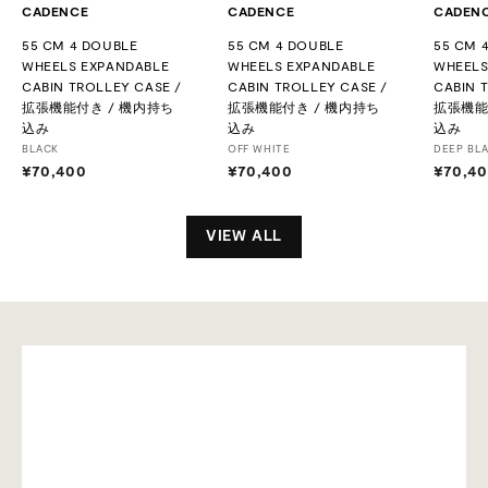
CADENCE
CADENCE
CADEN
55 CM 4 DOUBLE
55 CM 4 DOUBLE
55 CM 
WHEELS EXPANDABLE
WHEELS EXPANDABLE
WHEELS
CABIN TROLLEY CASE /
CABIN TROLLEY CASE /
CABIN 
拡張機能付き / 機内持ち
拡張機能付き / 機内持ち
拡張機能
込み
込み
込み
BLACK
OFF WHITE
DEEP BL
¥70,400
¥
¥70,400
¥
¥70,4
7
7
0
0
,
,
VIEW ALL
4
4
0
0
0
0