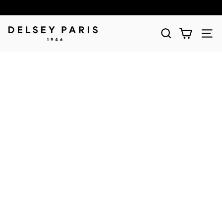
D
E
L
S
E
Y
(デ
ル
セ
ー)
公
式
シ
ョ
ッ