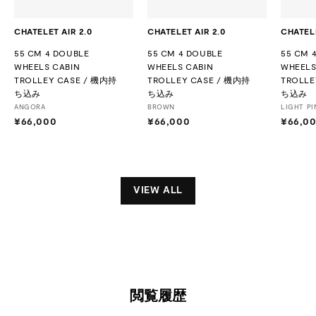
CHATELET AIR 2.0
CHATELET AIR 2.0
CHATELE
55 CM 4 DOUBLE
55 CM 4 DOUBLE
55 CM 
WHEELS CABIN
WHEELS CABIN
WHEELS
TROLLEY CASE / 機内持
TROLLEY CASE / 機内持
TROLLE
ち込み
ち込み
ち込み
ANGORA
BROWN
LIGHT PI
¥66,000
¥
¥66,000
¥
¥66,0
6
6
6
6
,
,
0
0
0
0
VIEW ALL
0
0
閲覧履歴