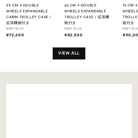
55 CM 4 DOUBLE
66 CM 4 DOUBLE
76 CM 
WHEELS EXPANDABLE
WHEELS EXPANDABLE
WHEELS
CABIN TROLLEY CASE /
TROLLEY CASE / 拡張機
TROLLE
拡張機能付き
能付き
能付き
NAVY BLUE
NAVY BLUE
NAVY BL
¥72,600
¥
¥82,500
¥
¥90,2
7
8
2
2
,
,
VIEW ALL
6
5
0
0
0
0