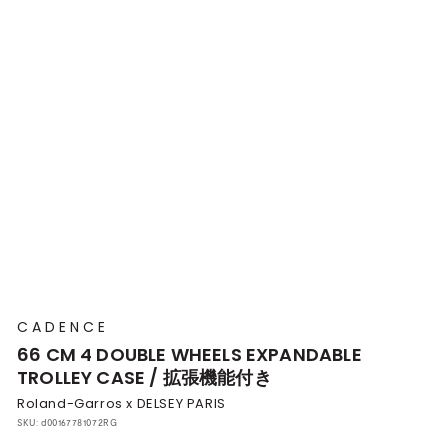
プ
本
店
CADENCE
66 CM 4 DOUBLE WHEELS EXPANDABLE
TROLLEY CASE / 拡張機能付き
Roland-Garros x DELSEY PARIS
SKU:
d00167781072RG