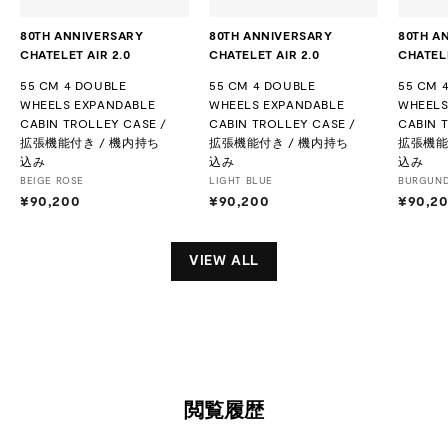
80TH ANNIVERSARY
80TH ANNIVERSARY
80TH A
CHATELET AIR 2.0
CHATELET AIR 2.0
CHATELE
55 CM 4 DOUBLE
55 CM 4 DOUBLE
55 CM 
WHEELS EXPANDABLE
WHEELS EXPANDABLE
WHEELS
CABIN TROLLEY CASE /
CABIN TROLLEY CASE /
CABIN 
拡張機能付き / 機内持ち
拡張機能付き / 機内持ち
拡張機能
込み
込み
込み
BEIGE ROSE
LIGHT BLUE
BURGUN
¥90,200
¥
¥90,200
¥
¥90,2
9
9
0
0
,
,
VIEW ALL
2
2
0
0
0
0
閲覧履歴