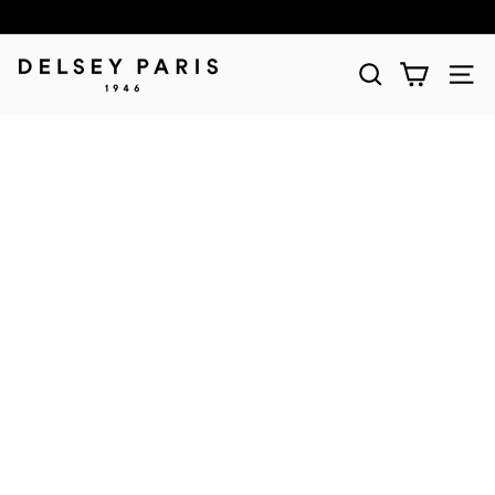
D
E
L
S
E
Y
(デ
ル
セ
ー)
公
式
シ
ョ
ッ