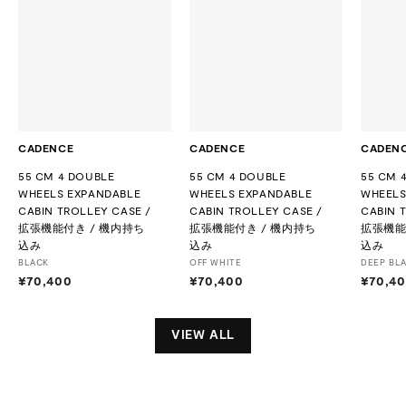
CADENCE
CADENCE
CADEN
55 CM 4 DOUBLE
55 CM 4 DOUBLE
55 CM 
WHEELS EXPANDABLE
WHEELS EXPANDABLE
WHEELS
CABIN TROLLEY CASE /
CABIN TROLLEY CASE /
CABIN 
拡張機能付き / 機内持ち
拡張機能付き / 機内持ち
拡張機能
込み
込み
込み
BLACK
OFF WHITE
DEEP BL
¥70,400
¥
¥70,400
¥
¥70,4
7
7
0
0
,
,
VIEW ALL
4
4
0
0
0
0