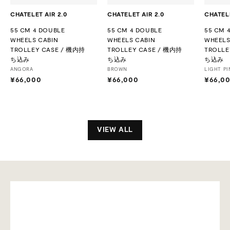
CHATELET AIR 2.0
CHATELET AIR 2.0
CHATELE
55 CM 4 DOUBLE
55 CM 4 DOUBLE
55 CM 
WHEELS CABIN
WHEELS CABIN
WHEELS
TROLLEY CASE / 機内持
TROLLEY CASE / 機内持
TROLLE
ち込み
ち込み
ち込み
ANGORA
BROWN
LIGHT PI
¥66,000
¥
¥66,000
¥
¥66,0
6
6
6
6
,
,
0
0
0
0
VIEW ALL
0
0