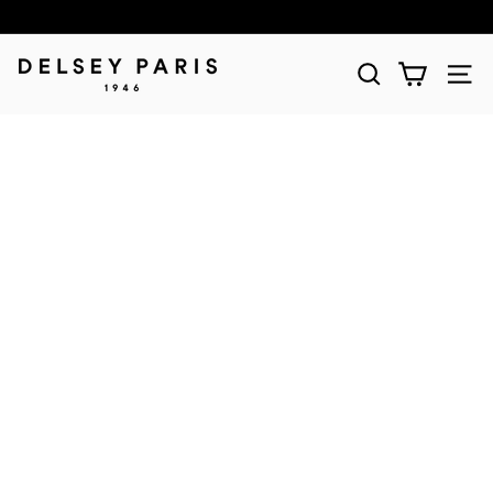
D
E
L
S
E
Y
(デ
ル
セ
ー)
公
式
シ
ョ
ッ