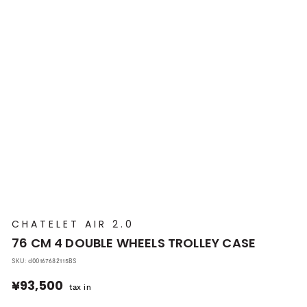
プ
本
店
CHATELET AIR 2.0
76 CM 4 DOUBLE WHEELS TROLLEY CASE
SKU:
d00167682115BS
¥93,500
¥93,500
tax in