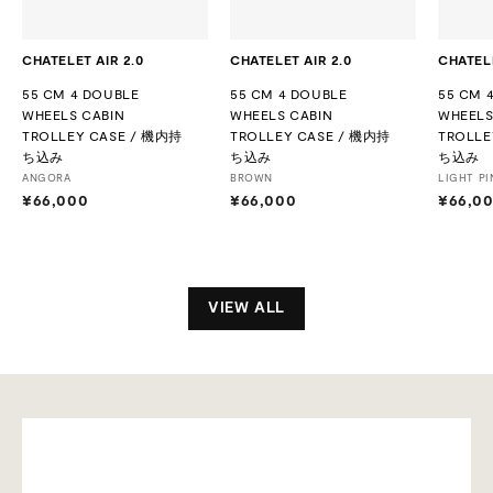
CHATELET AIR 2.0
CHATELET AIR 2.0
CHATELE
55 CM 4 DOUBLE
55 CM 4 DOUBLE
55 CM 
WHEELS CABIN
WHEELS CABIN
WHEELS
TROLLEY CASE / 機内持
TROLLEY CASE / 機内持
TROLLE
ち込み
ち込み
ち込み
ANGORA
BROWN
LIGHT PI
¥66,000
¥
¥66,000
¥
¥66,0
6
6
6
6
,
,
0
0
0
0
VIEW ALL
0
0