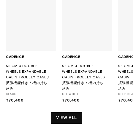
CADENCE
CADENCE
CADEN
55 CM 4 DOUBLE
55 CM 4 DOUBLE
55 CM 
WHEELS EXPANDABLE
WHEELS EXPANDABLE
WHEELS
CABIN TROLLEY CASE /
CABIN TROLLEY CASE /
CABIN 
拡張機能付き / 機内持ち
拡張機能付き / 機内持ち
拡張機能
込み
込み
込み
BLACK
OFF WHITE
DEEP BL
¥70,400
¥
¥70,400
¥
¥70,4
7
7
0
0
,
,
VIEW ALL
4
4
0
0