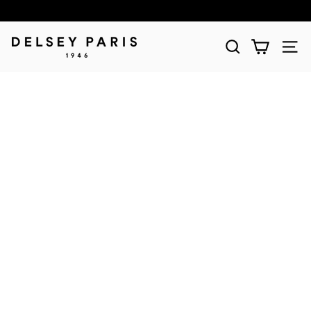
D
E
L
S
E
Y
(デ
ル
セ
ー)
公
式
シ
ョ
ッ