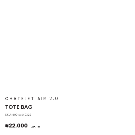
プ
本
店
CHATELET AIR 2.0
TOTE BAG
SKU:
d00167640322
¥22,000
¥22,000
tax in