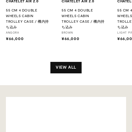
CHATELET AIR 2.0
CHATELET AIR 2.0
CHATELE
55 CM 4 DOUBLE
55 CM 4 DOUBLE
55 CM 
WHEELS CABIN
WHEELS CABIN
WHEELS
TROLLEY CASE / 機内持
TROLLEY CASE / 機内持
TROLLE
ち込み
ち込み
ち込み
ANGORA
BROWN
LIGHT PI
¥66,000
¥
¥66,000
¥
¥66,0
6
6
6
6
,
,
0
0
0
0
VIEW ALL
0
0