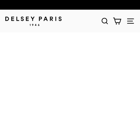
D
E
L
S
E
Y
(デ
ル
セ
ー)
公
式
シ
ョ
ッ