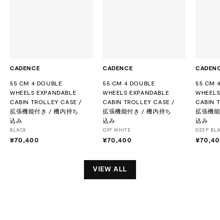
CADENCE
CADENCE
CADEN
55 CM 4 DOUBLE
55 CM 4 DOUBLE
55 CM 
WHEELS EXPANDABLE
WHEELS EXPANDABLE
WHEELS
CABIN TROLLEY CASE /
CABIN TROLLEY CASE /
CABIN 
拡張機能付き / 機内持ち
拡張機能付き / 機内持ち
拡張機能
込み
込み
込み
BLACK
OFF WHITE
DEEP BL
¥70,400
¥
¥70,400
¥
¥70,4
7
7
0
0
,
,
VIEW ALL
4
4
0
0
0
0