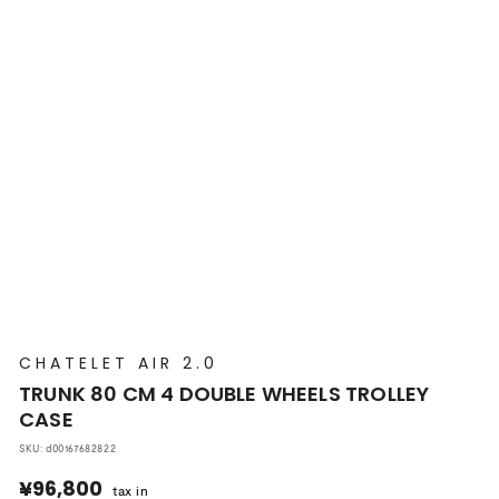
プ
本
店
CHATELET AIR 2.0
TRUNK 80 CM 4 DOUBLE WHEELS TROLLEY
CASE
SKU:
d00167682822
¥96,800
¥96,800
tax in