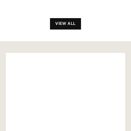
6
6
6
6
,
,
0
0
0
0
VIEW ALL
0
0