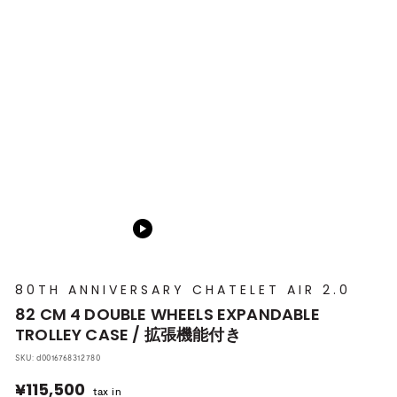
プ
本
店
80TH ANNIVERSARY CHATELET AIR 2.0
82 CM 4 DOUBLE WHEELS EXPANDABLE
TROLLEY CASE / 拡張機能付き
SKU:
d0016768312780
¥115,500
¥115,500
tax in