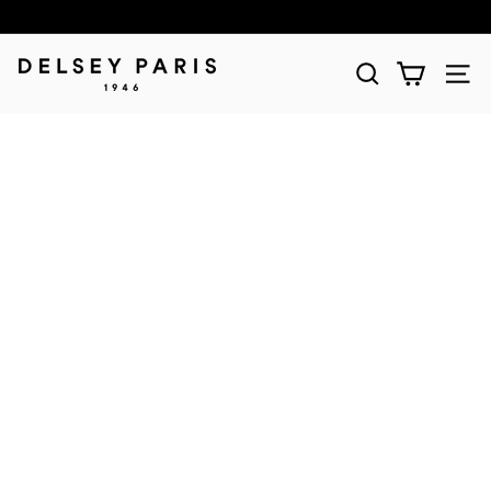
D
E
L
S
E
Y
(デ
ル
セ
ー)
公
式
シ
ョ
ッ