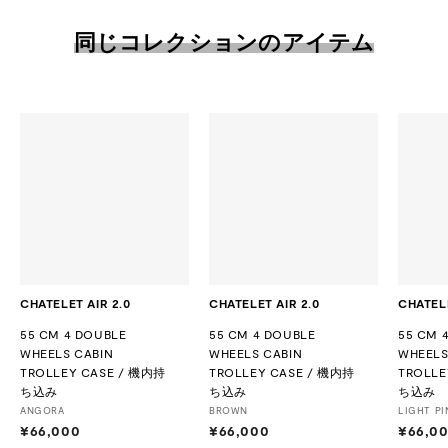
同じコレクションのアイテム
CHATELET AIR 2.0
CHATELET AIR 2.0
CHATELE
55 CM 4 DOUBLE
55 CM 4 DOUBLE
55 CM 
WHEELS CABIN
WHEELS CABIN
WHEELS
TROLLEY CASE / 機内持
TROLLEY CASE / 機内持
TROLLE
ち込み
ち込み
ち込み
ANGORA
BROWN
LIGHT PI
¥66,000
¥
¥66,000
¥
¥66,0