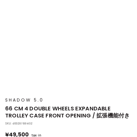
プ
本
店
SHADOW 5.0
66 CM 4 DOUBLE WHEELS EXPANDABLE
TROLLEY CASE FRONT OPENING / 拡張機能付き
SKU:
d00287881402
¥49,500
¥49,500
tax in