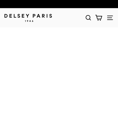
D
E
L
S
E
Y
(デ
ル
セ
ー)
公
式
シ
ョ
ッ