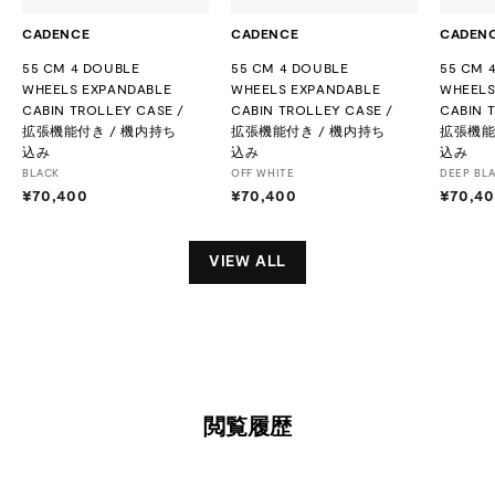
CADENCE
CADENCE
CADEN
55 CM 4 DOUBLE
55 CM 4 DOUBLE
55 CM 
WHEELS EXPANDABLE
WHEELS EXPANDABLE
WHEELS
CABIN TROLLEY CASE /
CABIN TROLLEY CASE /
CABIN 
拡張機能付き / 機内持ち
拡張機能付き / 機内持ち
拡張機能
込み
込み
込み
BLACK
OFF WHITE
DEEP BL
¥70,400
¥
¥70,400
¥
¥70,4
7
7
0
0
,
,
VIEW ALL
4
4
0
0
0
0
閲覧履歴