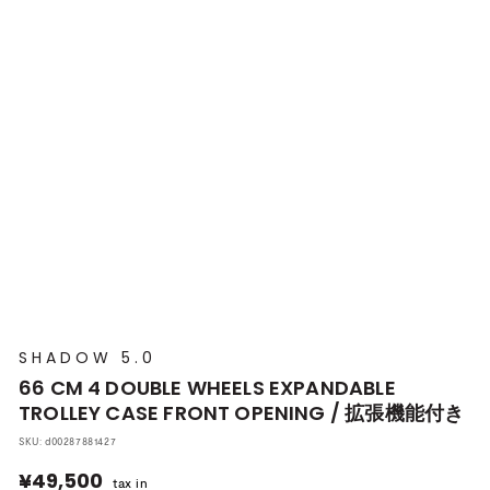
プ
本
店
SHADOW 5.0
66 CM 4 DOUBLE WHEELS EXPANDABLE
TROLLEY CASE FRONT OPENING / 拡張機能付き
SKU:
d00287881427
¥49,500
¥49,500
tax in