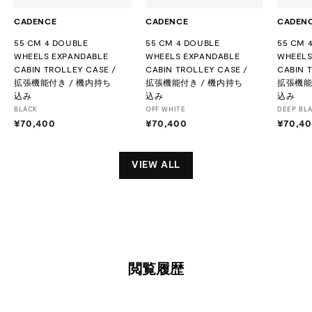
CADENCE
CADENCE
CADEN
55 CM 4 DOUBLE
55 CM 4 DOUBLE
55 CM 
WHEELS EXPANDABLE
WHEELS EXPANDABLE
WHEELS
CABIN TROLLEY CASE /
CABIN TROLLEY CASE /
CABIN 
拡張機能付き / 機内持ち
拡張機能付き / 機内持ち
拡張機能
込み
込み
込み
BLACK
OFF WHITE
DEEP BL
¥70,400
¥
¥70,400
¥
¥70,4
7
7
0
0
,
,
VIEW ALL
4
4
0
0
0
0
閲覧履歴