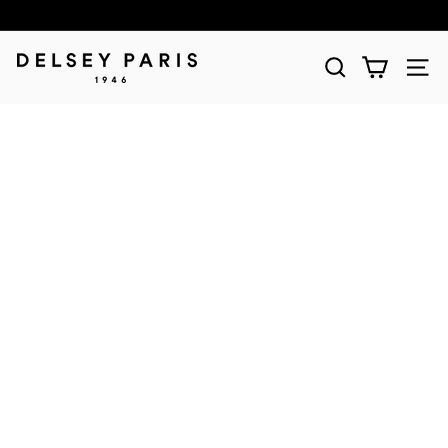
D
E
L
S
E
Y
(デ
ル
セ
ー)
公
式
シ
ョ
ッ