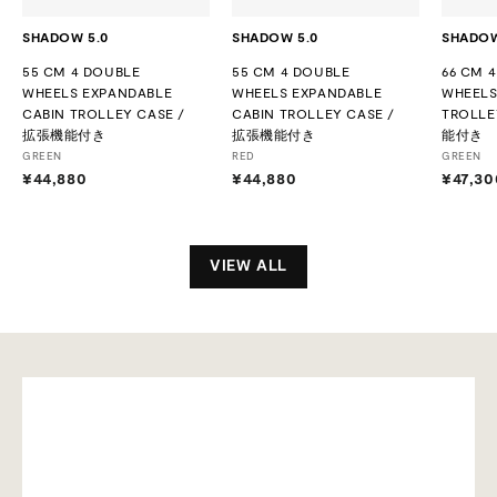
SHADOW 5.0
SHADOW 5.0
SHADOW
55 CM 4 DOUBLE
55 CM 4 DOUBLE
66 CM 
WHEELS EXPANDABLE
WHEELS EXPANDABLE
WHEELS
CABIN TROLLEY CASE /
CABIN TROLLEY CASE /
TROLLE
拡張機能付き
拡張機能付き
能付き
GREEN
RED
GREEN
¥44,880
¥
¥44,880
¥
¥47,30
4
4
4
4
,
,
8
8
VIEW ALL
8
8
0
0