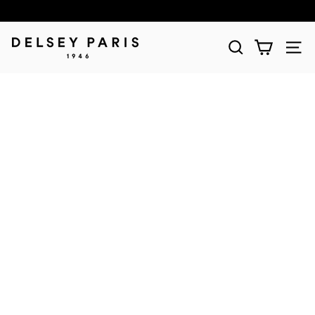
D
E
L
S
E
Y
(デ
ル
セ
ー)
公
式
シ
ョ
ッ