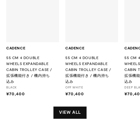
CADENCE
CADENCE
CADEN
55 CM 4 DOUBLE
55 CM 4 DOUBLE
55 CM 
WHEELS EXPANDABLE
WHEELS EXPANDABLE
WHEELS
CABIN TROLLEY CASE /
CABIN TROLLEY CASE /
CABIN 
拡張機能付き / 機内持ち
拡張機能付き / 機内持ち
拡張機能
込み
込み
込み
BLACK
OFF WHITE
DEEP BL
¥70,400
¥
¥70,400
¥
¥70,4
7
7
0
0
,
,
VIEW ALL
4
4
0
0
0
0