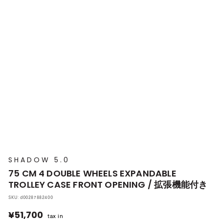
プ
本
店
SHADOW 5.0
75 CM 4 DOUBLE WHEELS EXPANDABLE
TROLLEY CASE FRONT OPENING / 拡張機能付き
SKU:
d00287882400
¥51,700
¥51,700
tax in