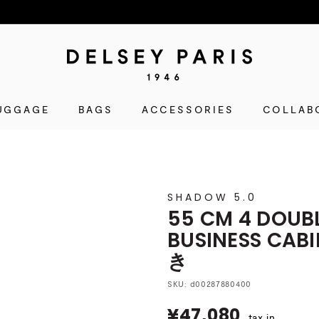
D
E
L
UGGAGE
BAGS
ACCESSORIES
S
COLLAB
E
Y
(デ
ル
SHADOW 5.0
セ
55 CM 4 DOUB
ー)
BUSINESS CAB
公
き
式
シ
SKU:
d00287880400
ョ
¥47,080
¥47,080
ッ
tax in