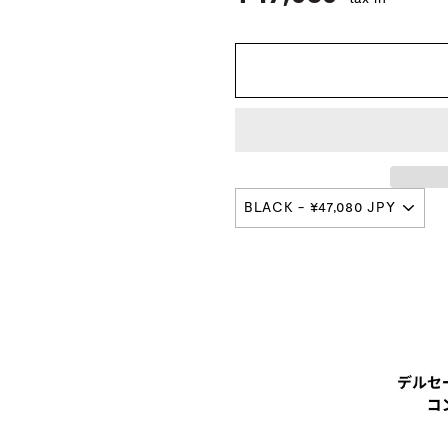
プ
本
店