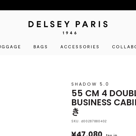
D
E
L
UGGAGE
BAGS
ACCESSORIES
S
COLLAB
E
Y
(デ
ル
SHADOW 5.0
セ
55 CM 4 DOUB
ー)
BUSINESS CAB
公
き
式
シ
SKU:
d00287880402
ョ
¥47,080
¥47,080
ッ
tax in