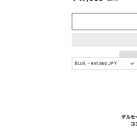
プ
本
店