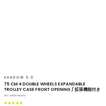
プ
本
店
SHADOW 5.0
75 CM 4 DOUBLE WHEELS EXPANDABLE
TROLLEY CASE FRONT OPENING / 拡張機能付き
SKU:
d00287882402