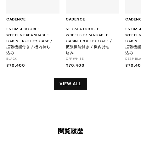
CADENCE
CADENCE
CADEN
55 CM 4 DOUBLE
55 CM 4 DOUBLE
55 CM 
WHEELS EXPANDABLE
WHEELS EXPANDABLE
WHEELS
CABIN TROLLEY CASE /
CABIN TROLLEY CASE /
CABIN 
拡張機能付き / 機内持ち
拡張機能付き / 機内持ち
拡張機能
込み
込み
込み
BLACK
OFF WHITE
DEEP BL
¥70,400
¥
¥70,400
¥
¥70,4
7
7
0
0
,
,
VIEW ALL
4
4
0
0
0
0
閲覧履歴