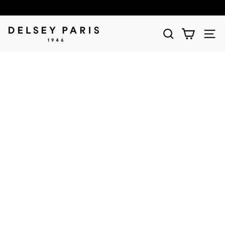
D
E
L
S
E
Y
(デ
ル
セ
ー)
公
式
シ
ョ
ッ