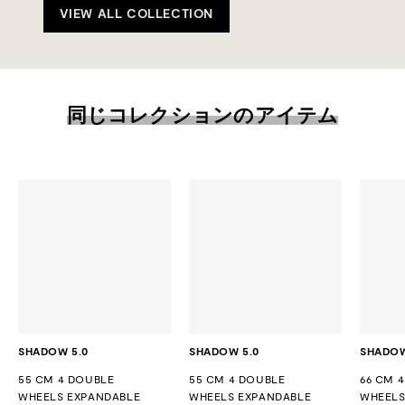
VIEW ALL COLLECTION
同じコレクションのアイテム
SHADOW 5.0
SHADOW 5.0
SHADOW
55 CM 4 DOUBLE
55 CM 4 DOUBLE
66 CM 
WHEELS EXPANDABLE
WHEELS EXPANDABLE
WHEELS