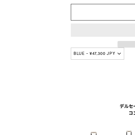
プ
本
店