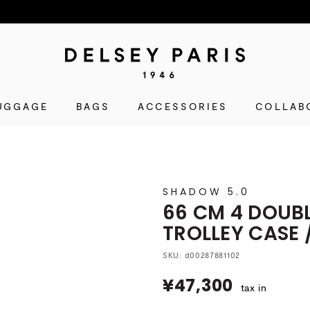
D
E
L
UGGAGE
BAGS
ACCESSORIES
S
COLLAB
E
Y
(デ
ル
SHADOW 5.0
セ
66 CM 4 DOUB
ー)
TROLLEY CAS
公
式
SKU:
d00287881102
シ
¥47,300
¥47,300
ョ
tax in
ッ