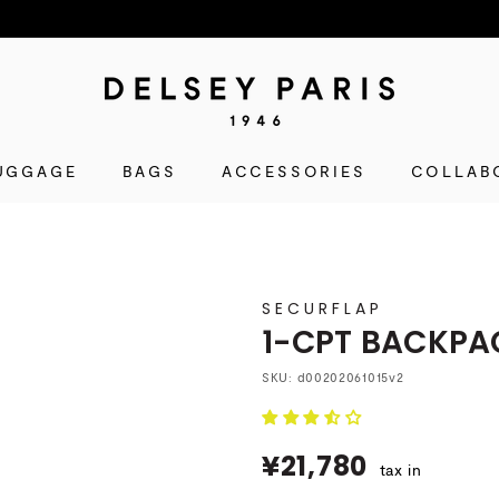
D
E
L
UGGAGE
BAGS
ACCESSORIES
S
COLLAB
E
Y
(デ
ル
SECURFLAP
セ
1-CPT BACKPAC
ー)
公
SKU:
d00202061015v2
式
シ
¥21,780
¥21,780
ョ
tax in
ッ