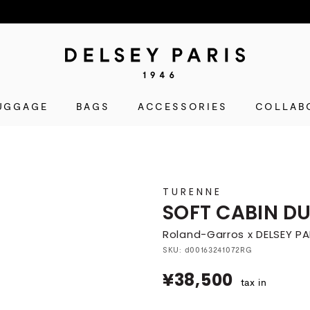
D
E
L
UGGAGE
BAGS
ACCESSORIES
S
COLLAB
E
Y
(デ
ル
TURENNE
セ
SOFT CABIN DU
ー)
Roland-Garros x DELSEY PA
公
式
SKU:
d00163241072RG
シ
¥38,500
¥38,500
tax in
ョ
ッ