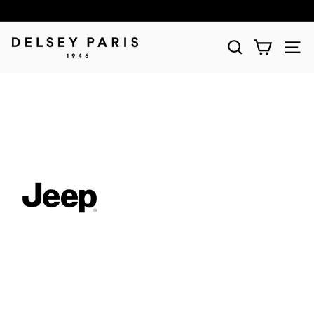
D
E
L
S
E
Y
(デ
ル
セ
ー)
公
式
シ
ョ
ッ