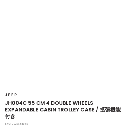
プ
本
店
JEEP
JH004C 55 CM 4 DOUBLE WHEELS
EXPANDABLE CABIN TROLLEY CASE / 拡張機能
付き
SKU:
J0374480112