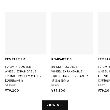
REMPART 2.0
REMPART 2.0
REMPAR
80 CM 4 DOUBLE-
80 CM 4 DOUBLE-
80 CM 
WHEEL EXPANDABLE
WHEEL EXPANDABLE
WHEEL 
TRUNK TROLLEY CASE /
TRUNK TROLLEY CASE /
TRUNK 
拡張機能付き
拡張機能付き
拡張機
ORANGE
BLACK
ARMY
¥79,200
¥
¥79,200
¥
¥79,20
7
7
9
9
,
,
VIEW ALL
2
2