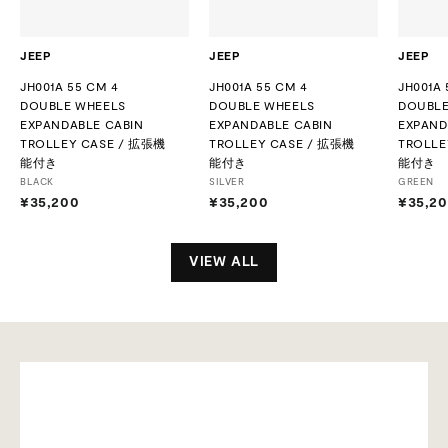
JEEP
JEEP
JEEP
JH001A 55 CM 4
JH001A 55 CM 4
JH001A 
DOUBLE WHEELS
DOUBLE WHEELS
DOUBLE
EXPANDABLE CABIN
EXPANDABLE CABIN
EXPAND
TROLLEY CASE / 拡張機
TROLLEY CASE / 拡張機
TROLLE
能付き
能付き
能付き
BLACK
SILVER
GREEN
¥35,200
¥
¥35,200
¥
¥35,2
3
3
5
5
,
,
VIEW ALL
2
2
0
0
0
0