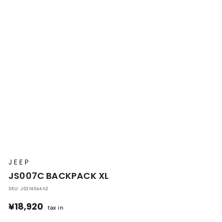
プ
本
店
JEEP
JS007C BACKPACK XL
SKU:
J0374064112
¥18,920
¥18,920
tax in