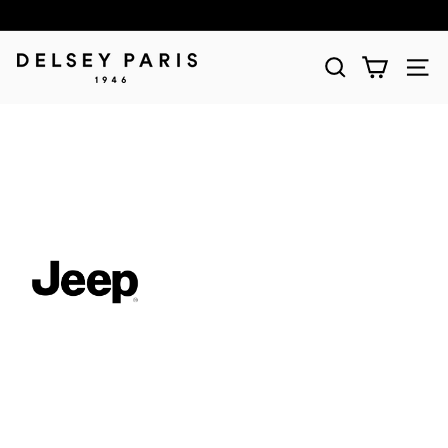
D
E
L
S
E
Y
(デ
ル
セ
ー)
公
式
シ
ョ
ッ