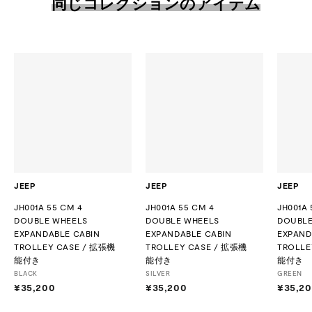
同じコレクションのアイテム
JEEP
JEEP
JEEP
JH001A 55 CM 4
JH001A 55 CM 4
JH001A 
DOUBLE WHEELS
DOUBLE WHEELS
DOUBLE
EXPANDABLE CABIN
EXPANDABLE CABIN
EXPAND
TROLLEY CASE / 拡張機
TROLLEY CASE / 拡張機
TROLLE
能付き
能付き
能付き
BLACK
SILVER
GREEN
¥35,200
¥
¥35,200
¥
¥35,2
3
3