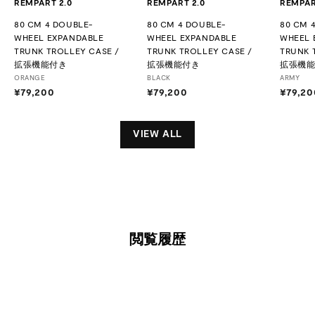
REMPART 2.0
REMPART 2.0
REMPAR
80 CM 4 DOUBLE-
80 CM 4 DOUBLE-
80 CM 
WHEEL EXPANDABLE
WHEEL EXPANDABLE
WHEEL 
TRUNK TROLLEY CASE /
TRUNK TROLLEY CASE /
TRUNK 
拡張機能付き
拡張機能付き
拡張機
ORANGE
BLACK
ARMY
¥79,200
¥
¥79,200
¥
¥79,20
7
7
9
9
,
,
VIEW ALL
2
2
0
0
0
0
閲覧履歴