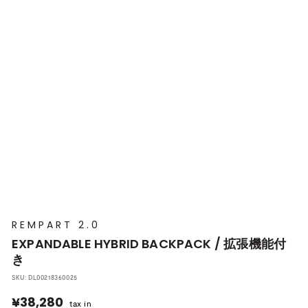
プ
本
店
REMPART 2.0
EXPANDABLE HYBRID BACKPACK / 拡張機能付
き
SKU:
DL00218360025
¥38,280
¥38,280
tax in