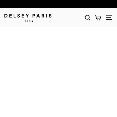
D
E
L
S
E
Y
(デ
ル
セ
ー)
公
式
シ
ョ
ッ