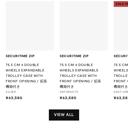
SOLD O
SECURITIME ZIP
SECURITIME ZIP
SECURI
75.5 CM 4 DOUBLE
75.5 CM 4 DOUBLE
75.5 C
WHEELS EXPANDABLE
WHEELS EXPANDABLE
WHEELS
TROLLEY CASE WITH
TROLLEY CASE WITH
TROLLE
FRONT OPENING / 拡張
FRONT OPENING / 拡張
FRONT 
機能付き
機能付き
機能付
SILVER
ANTHRACITE
DEEP GR
¥63,580
¥
¥63,580
¥
¥63,58
6
6
3
3
,
,
VIEW ALL
5
5
8
8