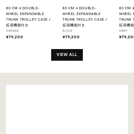
80 CM 4 DOUBLE-
80 CM 4 DOUBLE-
80 CM 
WHEEL EXPANDABLE
WHEEL EXPANDABLE
WHEEL 
TRUNK TROLLEY CASE /
TRUNK TROLLEY CASE /
TRUNK 
拡張機能付き
拡張機能付き
拡張機
ORANGE
BLACK
ARMY
¥79,200
¥
¥79,200
¥
¥79,20
7
7
9
9
,
,
VIEW ALL
2
2
0
0
0
0