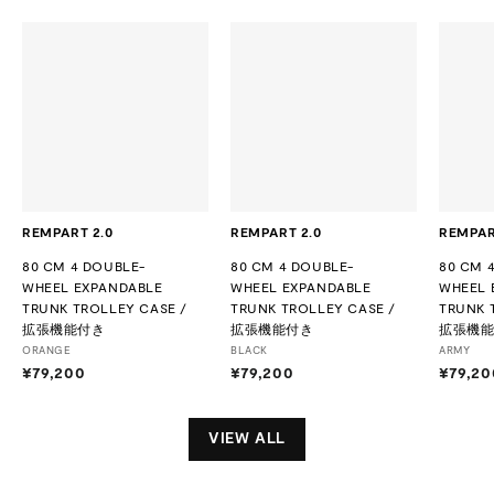
REMPART 2.0
REMPART 2.0
REMPAR
80 CM 4 DOUBLE-
80 CM 4 DOUBLE-
80 CM 
WHEEL EXPANDABLE
WHEEL EXPANDABLE
WHEEL 
TRUNK TROLLEY CASE /
TRUNK TROLLEY CASE /
TRUNK 
拡張機能付き
拡張機能付き
拡張機
ORANGE
BLACK
ARMY
¥79,200
¥
¥79,200
¥
¥79,20
7
7
9
9
,
,
VIEW ALL
2
2
0
0