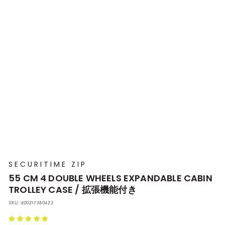
プ
本
店
SECURITIME ZIP
55 CM 4 DOUBLE WHEELS EXPANDABLE CABIN
TROLLEY CASE / 拡張機能付き
SKU:
d00217380423