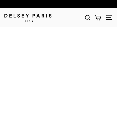
D
E
L
S
E
Y
(デ
ル
セ
ー)
公
式
シ
ョ
ッ