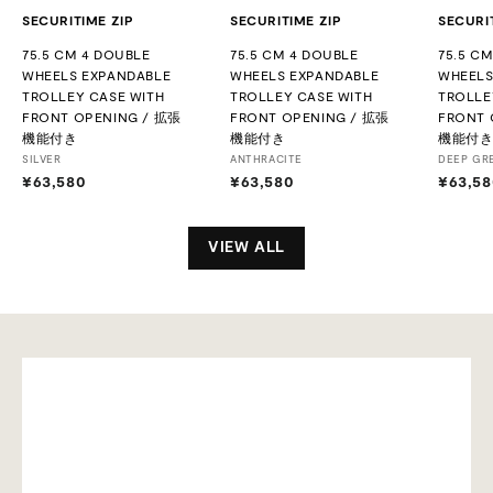
SECURITIME ZIP
SECURITIME ZIP
SECURI
75.5 CM 4 DOUBLE
75.5 CM 4 DOUBLE
75.5 C
WHEELS EXPANDABLE
WHEELS EXPANDABLE
WHEELS
TROLLEY CASE WITH
TROLLEY CASE WITH
TROLLE
FRONT OPENING / 拡張
FRONT OPENING / 拡張
FRONT 
機能付き
機能付き
機能付
SILVER
ANTHRACITE
DEEP GR
¥63,580
¥
¥63,580
¥
¥63,58
6
6
3
3
,
,
VIEW ALL
5
5
8
8
0
0