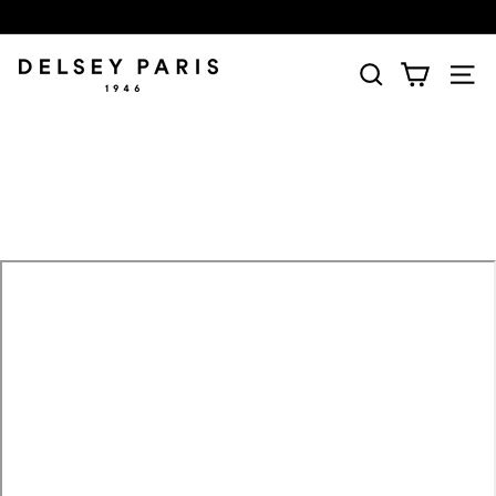
D
E
L
S
E
Y
(デ
ル
セ
ー)
公
式
シ
ョ
ッ