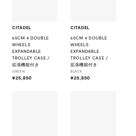
CITADEL
CITADEL
65CM 4 DOUBLE
65CM 4 DOUBLE
WHEELS
WHEELS
EXPANDABLE
EXPANDABLE
TROLLEY CASE /
TROLLEY CASE /
拡張機能付き
拡張機能付き
GREEN
BLACK
¥25,850
¥
¥25,850
¥
2
2
5
5
,
,
8
8
5
5
0
0