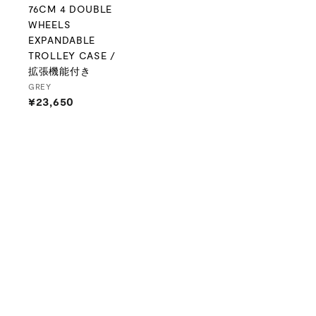
76CM 4 DOUBLE
WHEELS
EXPANDABLE
TROLLEY CASE /
拡張機能付き
GREY
¥23,650
¥
2
3
,
6
5
0