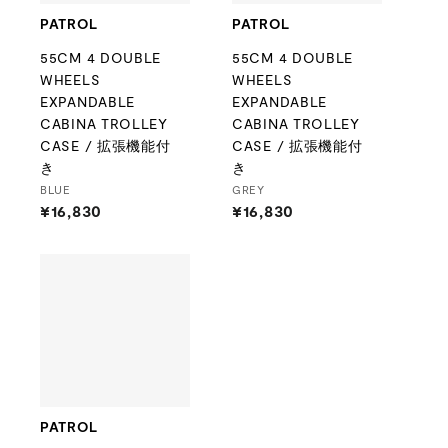
PATROL
PATROL
55CM 4 DOUBLE
55CM 4 DOUBLE
WHEELS
WHEELS
EXPANDABLE
EXPANDABLE
CABINA TROLLEY
CABINA TROLLEY
CASE / 拡張機能付
CASE / 拡張機能付
き
き
BLUE
GREY
¥16,830
¥
¥16,830
¥
1
1
6
6
,
,
8
8
3
3
0
0
PATROL