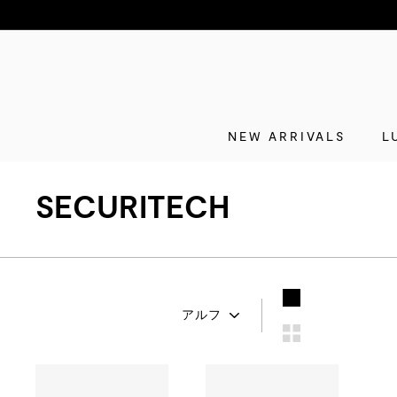
NEW ARRIVALS
L
SECURITECH
並
び
替
え