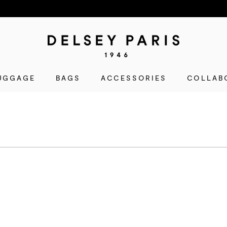
D
E
L
UGGAGE
BAGS
ACCESSORIES
S
COLLAB
E
Y
(デ
ル
セ
ー)
公
式
シ
ョ
ッ