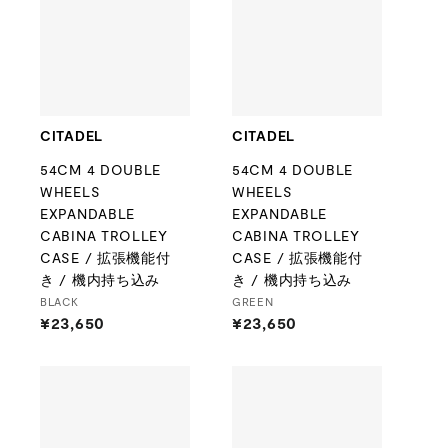
CITADEL
CITADEL
54CM 4 DOUBLE
54CM 4 DOUBLE
WHEELS
WHEELS
EXPANDABLE
EXPANDABLE
CABINA TROLLEY
CABINA TROLLEY
CASE / 拡張機能付
CASE / 拡張機能付
き / 機内持ち込み
き / 機内持ち込み
BLACK
GREEN
¥23,650
¥
¥23,650
¥
2
2
3
3
,
,
6
6
5
5
0
0